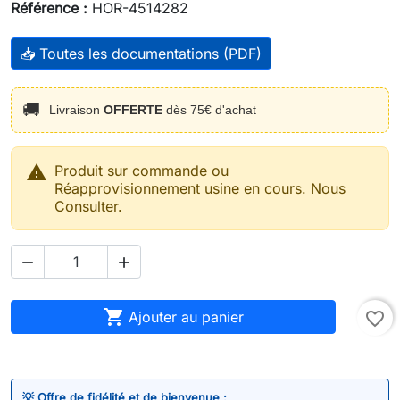
Référence :
HOR-4514282
📥 Toutes les documentations (PDF)
🚚
Livraison
OFFERTE
dès 75€ d'achat

Produit sur commande ou
Réapprovisionnement usine en cours. Nous
Consulter.



Ajouter au panier
favorite_border
💡 Offre de fidélité et de bienvenue :