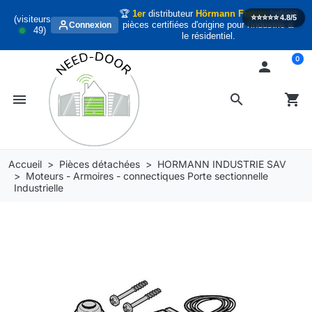
🏆
1er
distributeur
Hörmann France
habitat
⭐️⭐️⭐️⭐️⭐️
4.8/5
(visiteurs
pièces certifiées d'origine pour l'industrie &
Connexion
49
)
le résidentiel.
0

menu
search
shopping_cart
Accueil
Pièces détachées
HORMANN INDUSTRIE SAV
Moteurs - Armoires - connectiques Porte sectionnelle
Industrielle