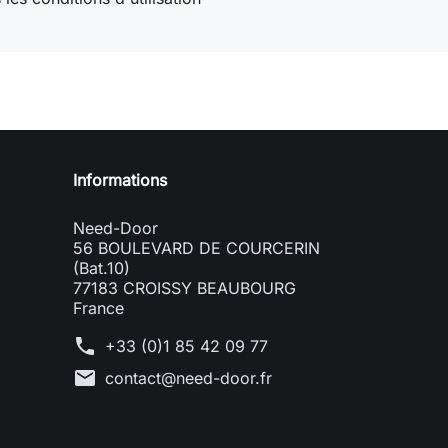
Need-door
Informations
Need-Door
56 BOULEVARD DE COURCERIN
(Bat.10)
77183 CROISSY BEAUBOURG
France
phone
+33 (0)1 85 42 09 77
mail
contact@need-door.fr