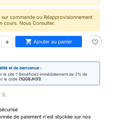
t sur commande ou Réapprovisionnement
n cours. Nous Consulter.

Ajouter au panier
favorite_border

délité et de bienvenue :
 le site ? Bénéficiez immédiatement de 2% de
ec le code
(1QGBJH31)
.
sécurisé
nnée de paiement n'est stockée sur nos