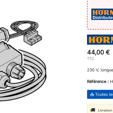
44,00 €
TTC
230 V, longu
Référence :
H
📥 Toutes l
🚚
Livraiso