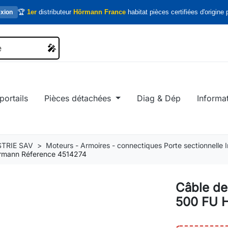
🏆
1er
distributeur
Hörmann France
habitat pièces certifiées d'origine p
xion
🎤
🎤
portails
Pièces détachées
Diag & Dép
Informa
TRIE SAV
Moteurs - Armoires - connectiques Porte sectionnelle In
rmann Réference 4514274
Câble d
500 FU 