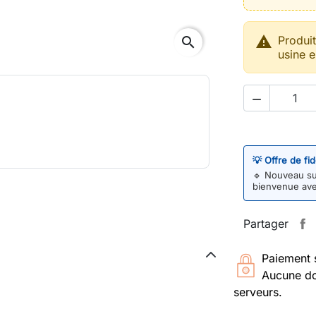

Produi
search
usine e

💡 Offre de fi
🔹
Nouveau sur
bienvenue av
Partager
Paiement 
Aucune do
serveurs.