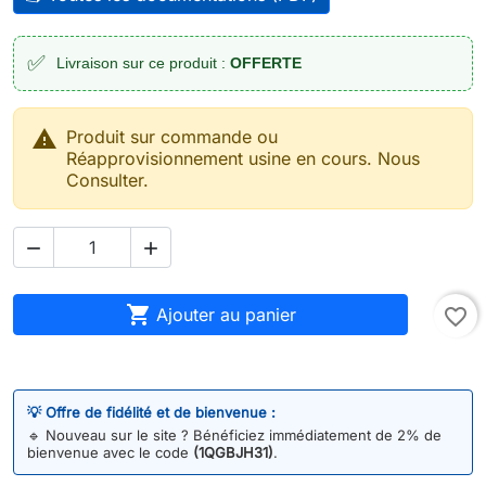
✅
Livraison sur ce produit :
OFFERTE

Produit sur commande ou
Réapprovisionnement usine en cours. Nous
Consulter.



Ajouter au panier
favorite_border
💡 Offre de fidélité et de bienvenue :
🔹
Nouveau sur le site ? Bénéficiez immédiatement de 2% de
bienvenue avec le code
(1QGBJH31)
.