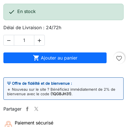

En stock
Délai de Livraison : 24/72h



Ajouter au panier
favorite_border
💡 Offre de fidélité et de bienvenue :
🔹
Nouveau sur le site ? Bénéficiez immédiatement de 2% de
bienvenue avec le code
(1QGBJH31)
.
Partager
Paiement sécurisé