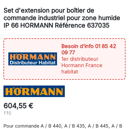
Set d'extension pour boîtier de
commande industriel pour zone humide
IP 66 HORMANN Référence 637035
Besoin d‘info 01 85 42
09 77
1er distributeur
Hormann France
habitat
604,55 €
TTC
Pour commande A / B 440, A / B 435, A / B 445, A / B