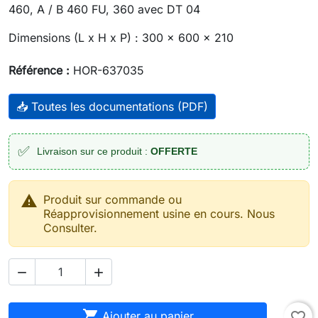
460, A / B 460 FU, 360 avec DT 04
Dimensions (L x H x P) : 300 x 600 x 210
Référence :
HOR-637035
📥 Toutes les documentations (PDF)
✅
Livraison sur ce produit :
OFFERTE

Produit sur commande ou
Réapprovisionnement usine en cours. Nous
Consulter.



Ajouter au panier
favorite_border