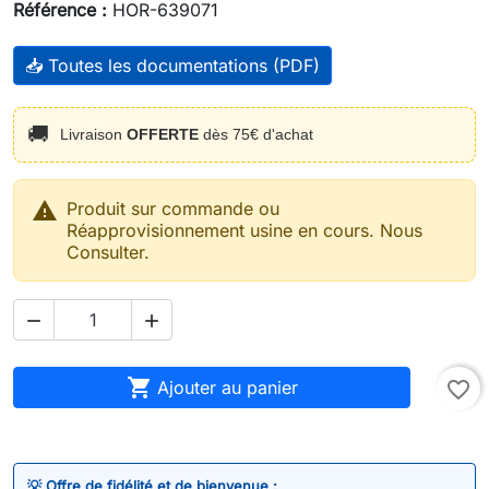
Référence :
HOR-639071
📥 Toutes les documentations (PDF)
🚚
Livraison
OFFERTE
dès 75€ d'achat

Produit sur commande ou
Réapprovisionnement usine en cours. Nous
Consulter.



Ajouter au panier
favorite_border
💡 Offre de fidélité et de bienvenue :