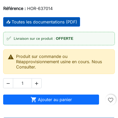
Référence :
HOR-637014
📥 Toutes les documentations (PDF)
✅
Livraison sur ce produit :
OFFERTE

Produit sur commande ou
Réapprovisionnement usine en cours. Nous
Consulter.



Ajouter au panier
favorite_border