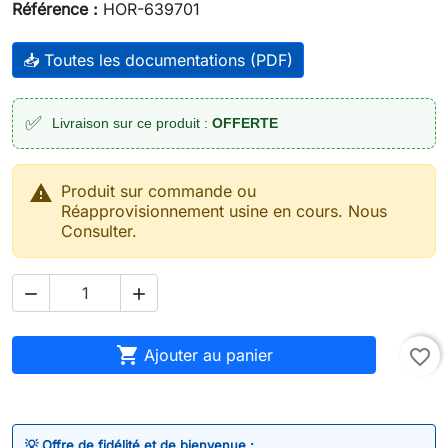
Référence :
HOR-639701
📥 Toutes les documentations (PDF)
✅
Livraison sur ce produit :
OFFERTE

Produit sur commande ou
Réapprovisionnement usine en cours. Nous
Consulter.



Ajouter au panier
favorite_border
💡 Offre de fidélité et de bienvenue :