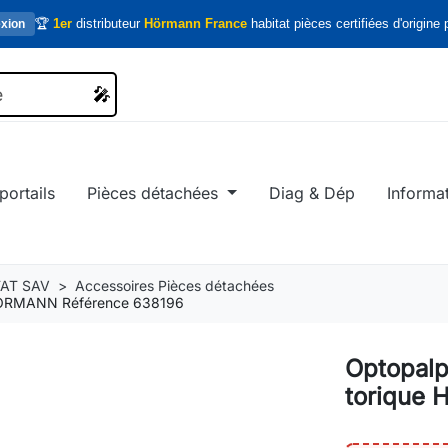
🏆
1er
distributeur
Hörmann France
habitat pièces certifiées d'origine p
xion
🎤
🎤
portails
Pièces détachées
Diag & Dép
Informa
AT SAV
Accessoires Pièces détachées
e HORMANN Référence 638196
Optopalp
torique