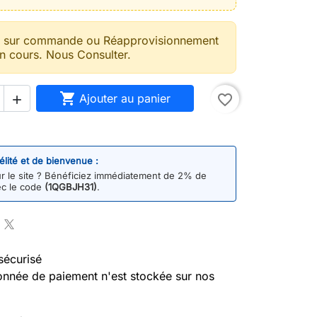
t sur commande ou Réapprovisionnement
n cours. Nous Consulter.

Ajouter au panier
favorite_border

délité et de bienvenue :
 le site ? Bénéficiez immédiatement de 2% de
ec le code
(1QGBJH31)
.
sécurisé
nnée de paiement n'est stockée sur nos