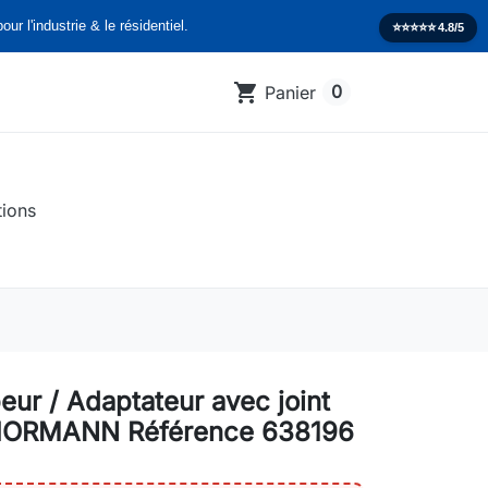
our l'industrie & le résidentiel.
⭐️⭐️⭐️⭐️⭐️
4.8/5
shopping_cart
0
Panier
tions
eur / Adaptateur avec joint
 HORMANN Référence 638196