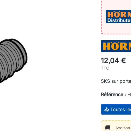
12,04 €
TTC
SKS sur porte 
Référence :
H
📥 Toutes l
🚚
Livraiso