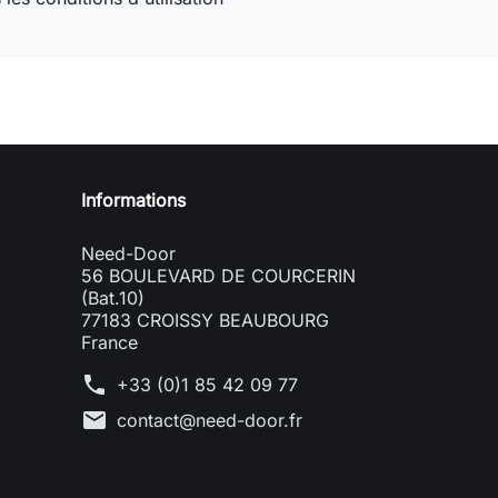
Need-door
Informations
Need-Door
56 BOULEVARD DE COURCERIN
(Bat.10)
77183 CROISSY BEAUBOURG
France
phone
+33 (0)1 85 42 09 77
mail
contact@need-door.fr