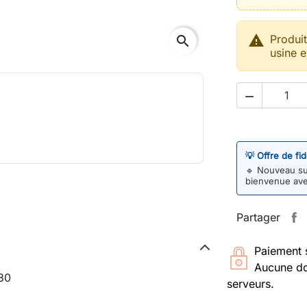

Produi
search
usine e

💡 Offre de fi
🔹
Nouveau sur
bienvenue av
Partager
Paiement 
Aucune do
 30
serveurs.