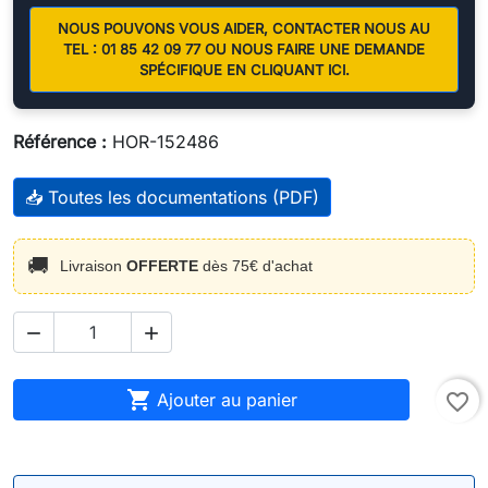
NOUS POUVONS VOUS AIDER, CONTACTER NOUS AU
TEL : 01 85 42 09 77 OU NOUS FAIRE UNE DEMANDE
SPÉCIFIQUE EN CLIQUANT ICI.
Référence :
HOR-152486
📥 Toutes les documentations (PDF)
🚚
Livraison
OFFERTE
dès 75€ d'achat



Ajouter au panier
favorite_border