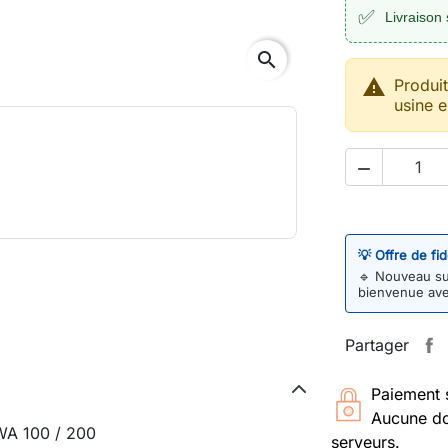
✅
Livraison 
search

Produi
usine e

💡 Offre de fi
🔹
Nouveau sur
bienvenue av
Partager
Paiement 
Aucune do
 WA 100 / 200
serveurs.