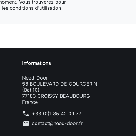
 moment. Vous trouverez pour
les conditions d'utilisation
Need-door
Informations
Need-Door
56 BOULEVARD DE COURCERIN
(Bat.10)
77183 CROISSY BEAUBOURG
France
phone
+33 (0)1 85 42 09 77
mail
contact@need-door.fr