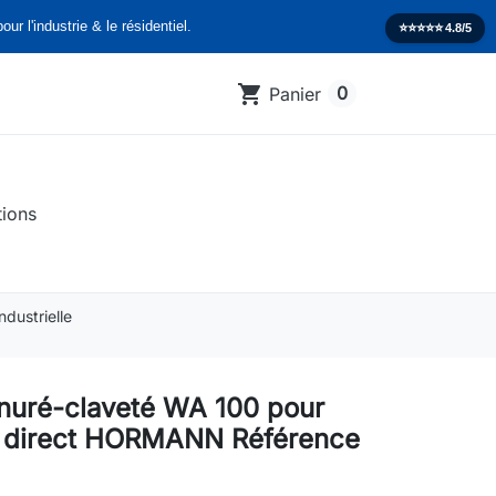
our l'industrie & le résidentiel.
⭐️⭐️⭐️⭐️⭐️
4.8/5
shopping_cart
0
Panier
tions
dustrielle
inuré-claveté WA 100 pour
 direct HORMANN Référence