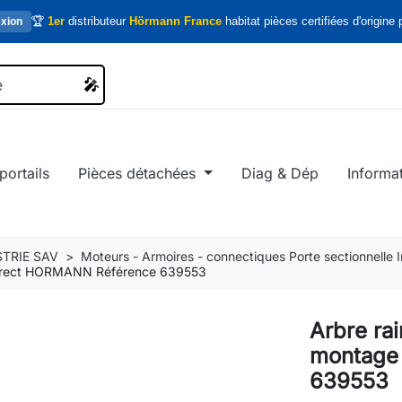
🏆
1er
distributeur
Hörmann France
habitat pièces certifiées d'origine p
xion
🎤
🎤
portails
Pièces détachées
Diag & Dép
Informa
TRIE SAV
Moteurs - Armoires - connectiques Porte sectionnelle In
 direct HORMANN Référence 639553
Arbre ra
montage
639553