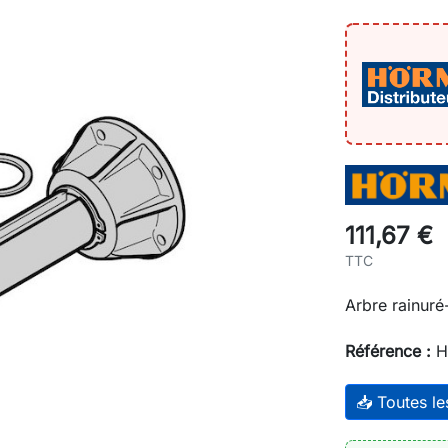
111,67 €
TTC
Arbre rainuré
Référence :
H
📥 Toutes l