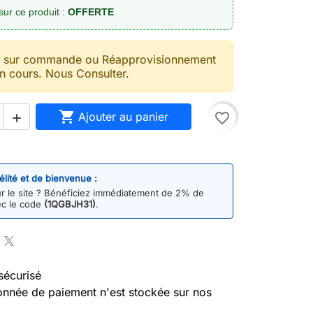
sur ce produit :
OFFERTE
t sur commande ou Réapprovisionnement
n cours. Nous Consulter.

Ajouter au panier
favorite_border

délité et de bienvenue :
 le site ? Bénéficiez immédiatement de 2% de
ec le code
(1QGBJH31)
.
sécurisé
nnée de paiement n'est stockée sur nos