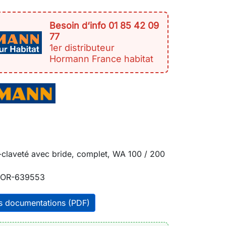
Besoin d‘info 01 85 42 09
77
1er distributeur
Hormann France habitat
-claveté avec bride, complet, WA 100 / 200
OR-639553
es documentations (PDF)