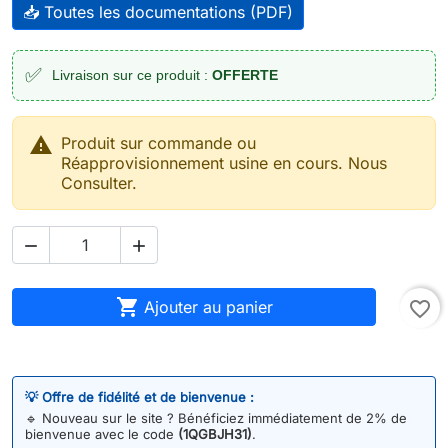
📥 Toutes les documentations (PDF)
✅
Livraison sur ce produit :
OFFERTE

Produit sur commande ou
Réapprovisionnement usine en cours. Nous
Consulter.



Ajouter au panier
favorite_border
💡 Offre de fidélité et de bienvenue :
🔹
Nouveau sur le site ? Bénéficiez immédiatement de 2% de
bienvenue avec le code
(1QGBJH31)
.