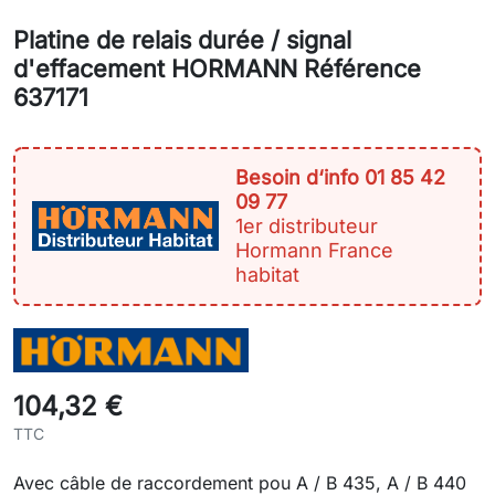
Platine de relais durée / signal
d'effacement HORMANN Référence
637171
Besoin d‘info 01 85 42
09 77
1er distributeur
Hormann France
habitat
104,32 €
TTC
Avec câble de raccordement pou A / B 435, A / B 440