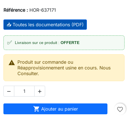
Référence :
HOR-637171
📥 Toutes les documentations (PDF)
✅
Livraison sur ce produit :
OFFERTE

Produit sur commande ou
Réapprovisionnement usine en cours. Nous
Consulter.



Ajouter au panier
favorite_border