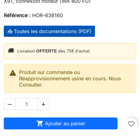
X91, connexion moteur (WA 400 FU)
Référence :
HOR-638160
📥 Toutes les documentations (PDF)
🚚
Livraison
OFFERTE
dès 75€ d'achat

Produit sur commande ou
Réapprovisionnement usine en cours. Nous
Consulter.



Ajouter au panier
favorite_border