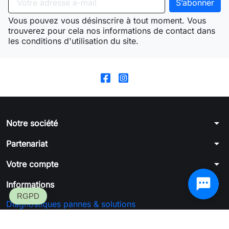
Vous pouvez vous désinscrire à tout moment. Vous
trouverez pour cela nos informations de contact dans
les conditions d'utilisation du site.
arrow_drop_down
Notre société
arrow_drop_down
Partenariat
arrow_drop_down
Votre compte
arrow_drop_down
Informations
Diagnostiques pannes & solutions
Formulaire de rétractation
SGFC™