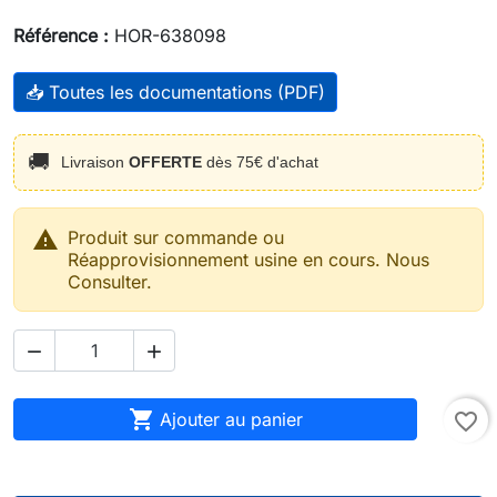
Référence :
HOR-638098
📥 Toutes les documentations (PDF)
🚚
Livraison
OFFERTE
dès 75€ d'achat

Produit sur commande ou
Réapprovisionnement usine en cours. Nous
Consulter.



Ajouter au panier
favorite_border