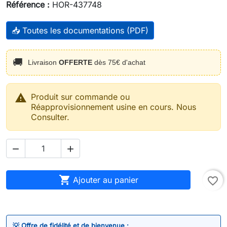
Référence :
HOR-437748
📥 Toutes les documentations (PDF)
🚚
Livraison
OFFERTE
dès 75€ d'achat

Produit sur commande ou
Réapprovisionnement usine en cours. Nous
Consulter.



Ajouter au panier
favorite_border
💡 Offre de fidélité et de bienvenue :