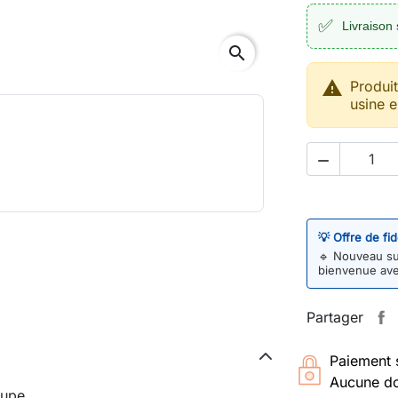
✅
Livraison 
search

Produi
usine e

💡 Offre de fi
🔹
Nouveau sur
bienvenue av
Partager
Paiement 
Aucune do
oupe