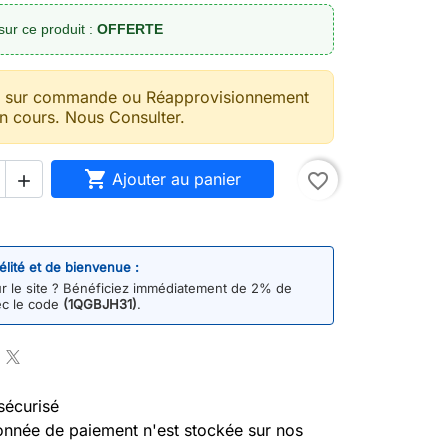
sur ce produit :
OFFERTE
t sur commande ou Réapprovisionnement
n cours. Nous Consulter.

Ajouter au panier
favorite_border

délité et de bienvenue :
 le site ? Bénéficiez immédiatement de 2% de
ec le code
(1QGBJH31)
.
sécurisé
nnée de paiement n'est stockée sur nos