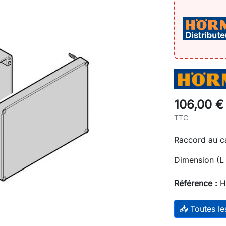
106,00 €
TTC
Raccord au c
Dimension (L 
Référence :
H
📥 Toutes l