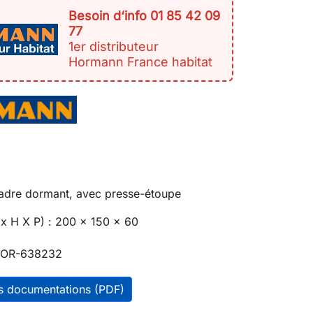
Besoin d‘info 01 85 42 09
77
1er distributeur
Hormann France habitat
adre dormant, avec presse-étoupe
x H X P) : 200 x 150 x 60
OR-638232
es documentations (PDF)