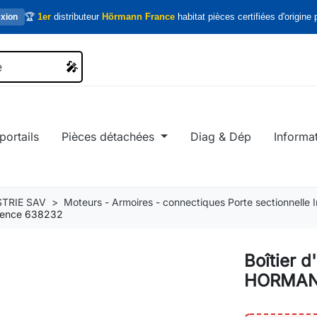
🏆
1er
distributeur
Hörmann France
habitat pièces certifiées d'origine p
xion
🎤
🎤
portails
Pièces détachées
Diag & Dép
Informa
TRIE SAV
Moteurs - Armoires - connectiques Porte sectionnelle In
érence 638232
Boîtier d
HORMANN