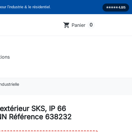
our l'industrie & le résidentiel.
⭐️⭐️⭐️⭐️⭐️
4.8/5
shopping_cart
0
Panier
tions
dustrielle
'extérieur SKS, IP 66
 Référence 638232