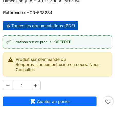
Dimension (L x H X P) : 200 x 150 x 60
Référence :
HOR-638234
📥 Toutes les documentations (PDF)
✅
Livraison sur ce produit :
OFFERTE

Produit sur commande ou
Réapprovisionnement usine en cours. Nous
Consulter.



Ajouter au panier
favorite_border