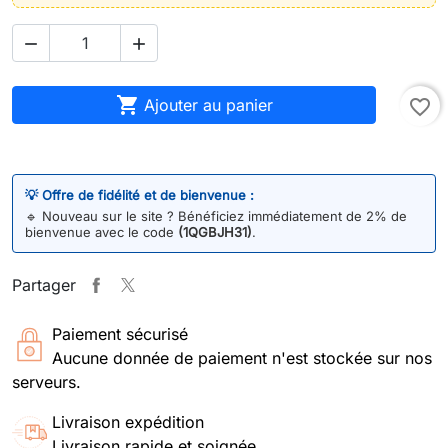



Ajouter au panier
favorite_border
💡 Offre de fidélité et de bienvenue :
🔹
Nouveau sur le site ? Bénéficiez immédiatement de 2% de
bienvenue avec le code
(1QGBJH31)
.
Partager
Paiement sécurisé
Aucune donnée de paiement n'est stockée sur nos
serveurs.
Livraison expédition
Livraison rapide et soignée