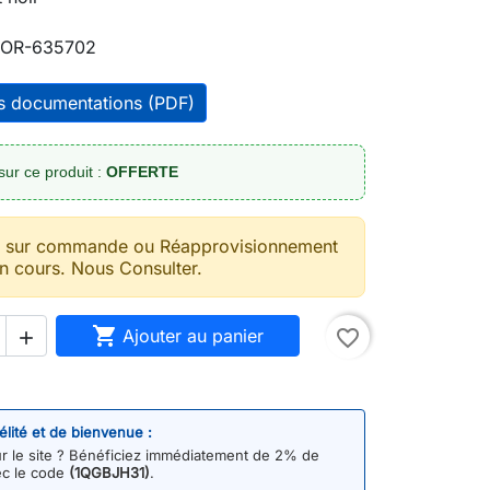
OR-635702
es documentations (PDF)
sur ce produit :
OFFERTE
t sur commande ou Réapprovisionnement
n cours. Nous Consulter.

Ajouter au panier
favorite_border

délité et de bienvenue :
 le site ? Bénéficiez immédiatement de 2% de
ec le code
(1QGBJH31)
.