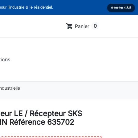
our l'industrie & le résidentiel.
⭐️⭐️⭐️⭐️⭐️
4.8/5
shopping_cart
0
Panier
tions
dustrielle
eur LE / Récepteur SKS
 Référence 635702