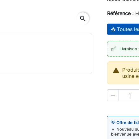
Référence :
H
search
📥 Toutes l
✅
Livraison 

Produi
usine e

💡 Offre de fi
🔹
Nouveau sur
bienvenue av