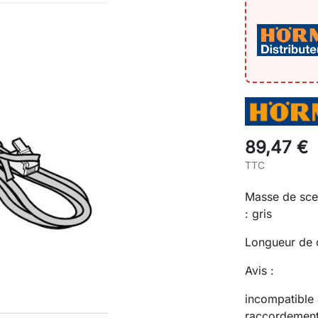
89,47 €
TTC
Masse de scel
: gris
Longueur de
Avis :
incompatible
raccordement