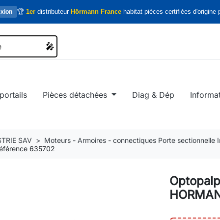
🏆
1er
distributeur
Hörmann France
habitat pièces certifiées d'origine p
xion
🎤
🎤
portails
Pièces détachées
Diag & Dép
Informa
TRIE SAV
Moteurs - Armoires - connectiques Porte sectionnelle In
éférence 635702
Optopalp
HORMANN