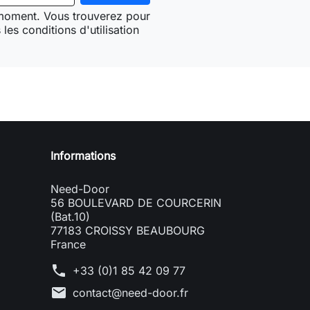
 moment. Vous trouverez pour
les conditions d'utilisation
Need-door
Informations
Need-Door
56 BOULEVARD DE COURCERIN
(Bat.10)
77183 CROISSY BEAUBOURG
France
phone
+33 (0)1 85 42 09 77
mail
contact@need-door.fr