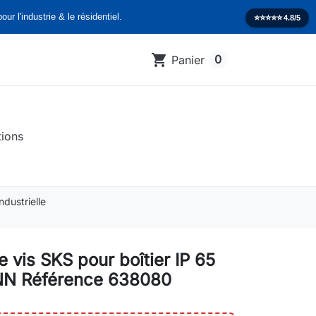
our l'industrie & le résidentiel.
⭐️⭐️⭐️⭐️⭐️
4.8/5
shopping_cart
0
Panier
tions
dustrielle
 vis SKS pour boîtier IP 65
 Référence 638080