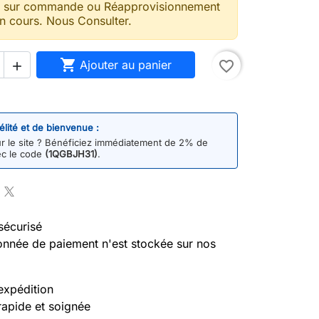
t sur commande ou Réapprovisionnement
n cours. Nous Consulter.

Ajouter au panier
favorite_border

délité et de bienvenue :
 le site ? Bénéficiez immédiatement de 2% de
ec le code
(1QGBJH31)
.
sécurisé
nnée de paiement n'est stockée sur nos
expédition
rapide et soignée