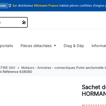
🏆
1er
distributeur
Hörmann France
habitat pièces certifiées d'origine p
xion
🎤
🎤
portails
Pièces détachées
Diag & Dép
Informa
TRIE SAV
Moteurs - Armoires - connectiques Porte sectionnelle In
NN Référence 638080
Sachet de
HORMANN