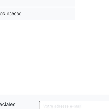
OR-638080
éciales