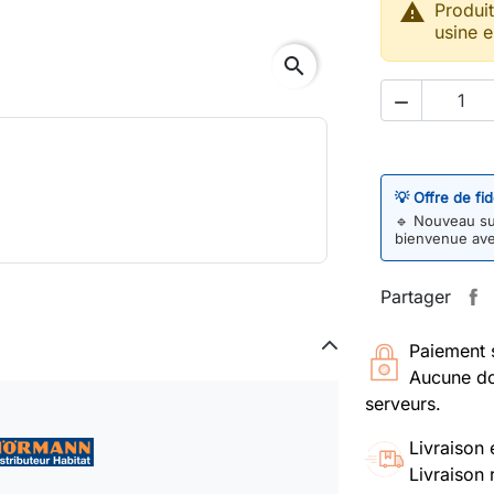

Produi
usine e
search

💡 Offre de fi
🔹
Nouveau sur
bienvenue av
Partager
Paiement 
Aucune do
serveurs.
Livraison 
Livraison 