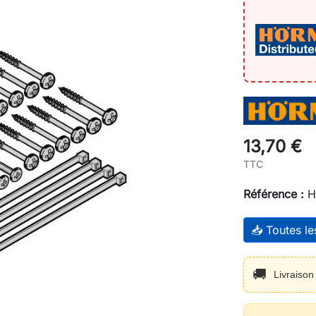
13,70 €
TTC
Référence :
H
📥 Toutes l
🚚
Livraiso