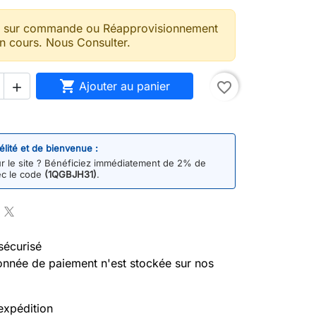
t sur commande ou Réapprovisionnement
n cours. Nous Consulter.

Ajouter au panier
favorite_border

délité et de bienvenue :
 le site ? Bénéficiez immédiatement de 2% de
ec le code
(1QGBJH31)
.
sécurisé
nnée de paiement n'est stockée sur nos
expédition