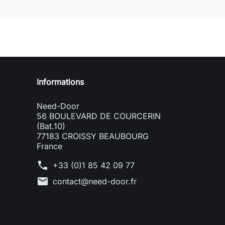
Need-door
Informations
Need-Door
56 BOULEVARD DE COURCERIN
(Bat.10)
77183 CROISSY BEAUBOURG
France
phone
+33 (0)1 85 42 09 77
mail
contact@need-door.fr