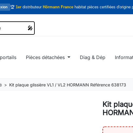
🏆
1er
distributeur
Hörmann France
habitat pièces certifiées d'origine p
xion
🎤
🎤
portails
Pièces détachées
Diag & Dép
Informa
é
Kit plaque glissière VL1 / VL2 HORMANN Référence 638173
Kit plaqu
HORMANN