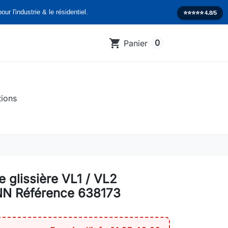
our l'industrie & le résidentiel.
⭐️⭐️⭐️⭐️⭐️
4.8/5
shopping_cart
0
Panier
tions
e glissière VL1 / VL2
 Référence 638173