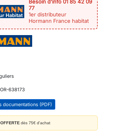
Besoin d‘info 01 85 42 09
77
1er distributeur
Hormann France habitat
guliers
OR-638173
es documentations (PDF)
n
OFFERTE
dès 75€ d'achat