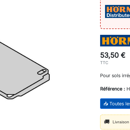
53,50 €
TTC
Pour sols irré
Référence :
H
📥 Toutes l
🚚
Livraiso