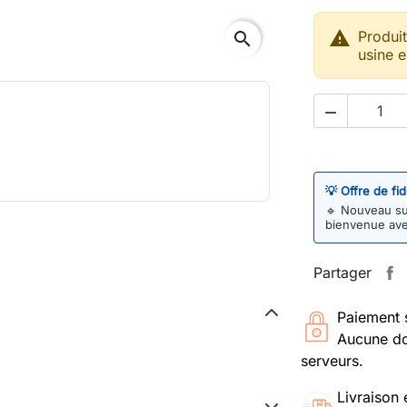

Produi
search
usine e

💡 Offre de fi
🔹
Nouveau sur
bienvenue av
Partager
Paiement 
Aucune do
serveurs.
Livraison 