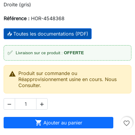
Droite (gris)
Référence :
HOR-4548368
📥 Toutes les documentations (PDF)
✅
Livraison sur ce produit :
OFFERTE

Produit sur commande ou
Réapprovisionnement usine en cours. Nous
Consulter.



Ajouter au panier
favorite_border