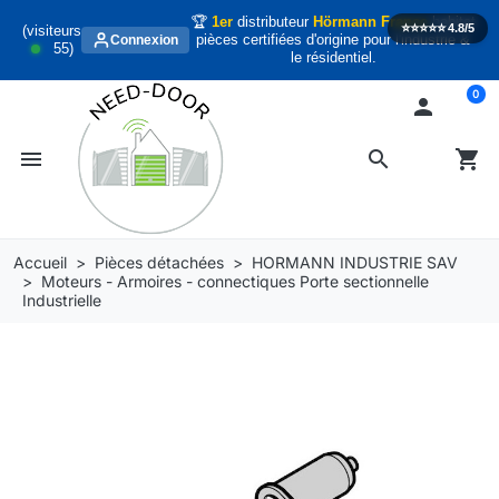
🏆
1er
distributeur
Hörmann France
habitat
⭐️⭐️⭐️⭐️⭐️
4.8/5
(visiteurs
pièces certifiées d'origine pour l'industrie &
Connexion
55
)
le résidentiel.
0

menu
search
shopping_cart
Accueil
Pièces détachées
HORMANN INDUSTRIE SAV
Moteurs - Armoires - connectiques Porte sectionnelle
Industrielle