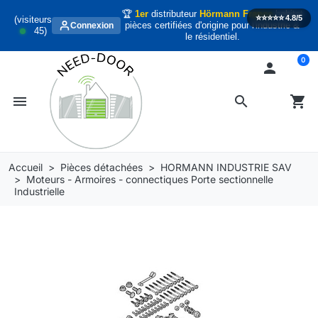
🏆
1er
distributeur
Hörmann France
habitat
⭐️⭐️⭐️⭐️⭐️
4.8/5
(visiteurs
pièces certifiées d'origine pour l'industrie &
Connexion
45
)
le résidentiel.
0

menu
search
shopping_cart
Accueil
Pièces détachées
HORMANN INDUSTRIE SAV
Moteurs - Armoires - connectiques Porte sectionnelle
Industrielle