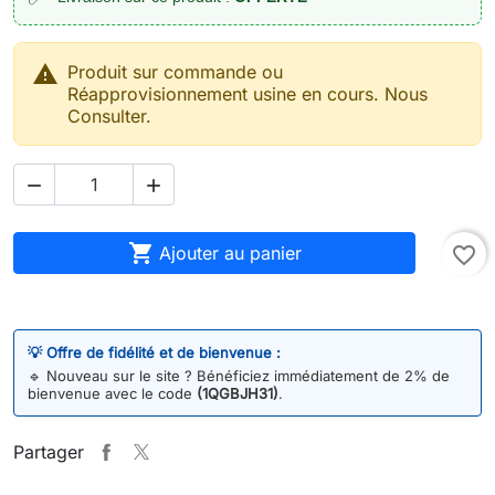

Produit sur commande ou
Réapprovisionnement usine en cours. Nous
Consulter.



Ajouter au panier
favorite_border
💡 Offre de fidélité et de bienvenue :
🔹
Nouveau sur le site ? Bénéficiez immédiatement de 2% de
bienvenue avec le code
(1QGBJH31)
.
Partager