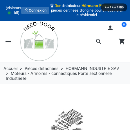
🏆
1er
distributeur
Hörmann France
habitat
⭐️⭐️⭐️⭐️⭐️
4.8/5
(visiteurs
pièces certifiées d'origine pour l'industrie &
Connexion
59
)
le résidentiel.
0

menu
search
shopping_cart
Accueil
Pièces détachées
HORMANN INDUSTRIE SAV
Moteurs - Armoires - connectiques Porte sectionnelle
Industrielle