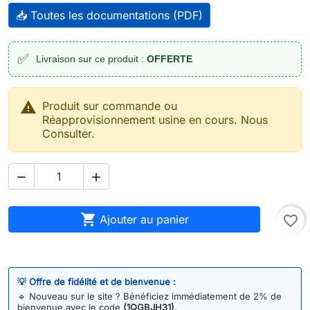
📥 Toutes les documentations (PDF)
✅
Livraison sur ce produit :
OFFERTE

Produit sur commande ou
Réapprovisionnement usine en cours. Nous
Consulter.



Ajouter au panier
favorite_border
💡 Offre de fidélité et de bienvenue :
🔹
Nouveau sur le site ? Bénéficiez immédiatement de 2% de
bienvenue avec le code
(1QGBJH31)
.