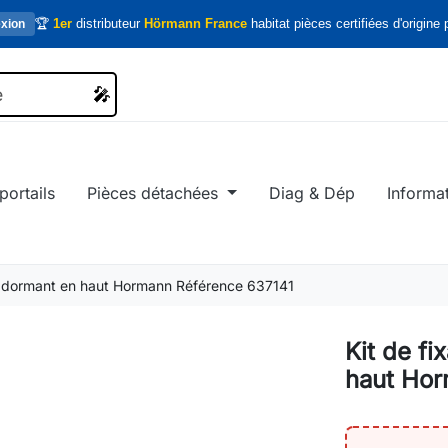
🏆
1er
distributeur
Hörmann France
habitat pièces certifiées d'origine p
xion
🎤
🎤
portails
Pièces détachées
Diag & Dép
Informa
re dormant en haut Hormann Référence 637141
Kit de fi
haut Hor