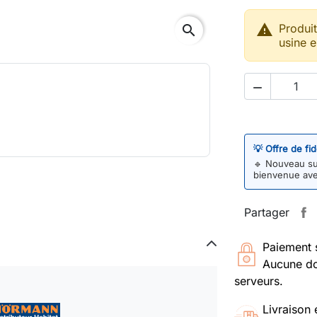

Produi
search
usine e

💡 Offre de fi
🔹
Nouveau sur
bienvenue av
Partager
Paiement 
Aucune do
serveurs.
Livraison 