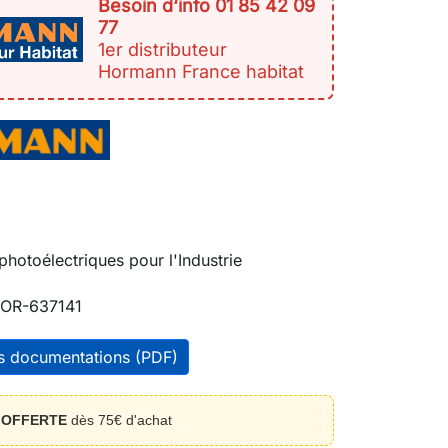
Besoin d‘info 01 85 42 09
77
1er distributeur
Hormann France habitat
photoélectriques pour l'Industrie
OR-637141
es documentations (PDF)
n
OFFERTE
dès 75€ d'achat