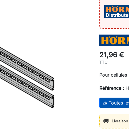
21,96 €
TTC
Pour cellules 
Référence :
H
📥 Toutes l
🚚
Livraiso