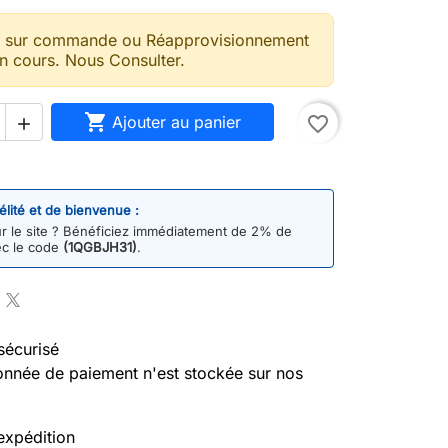
t sur commande ou Réapprovisionnement
n cours. Nous Consulter.

Ajouter au panier
favorite_border

délité et de bienvenue :
 le site ? Bénéficiez immédiatement de 2% de
ec le code
(1QGBJH31)
.
sécurisé
nnée de paiement n'est stockée sur nos
expédition