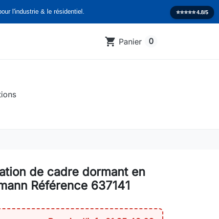
our l'industrie & le résidentiel.
⭐️⭐️⭐️⭐️⭐️
4.8/5
shopping_cart
0
Panier
tions
xation de cadre dormant en
mann Référence 637141