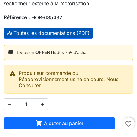
sectionneur externe à la motorisation.
Référence :
HOR-635482
📥 Toutes les documentations (PDF)
🚚
Livraison
OFFERTE
dès 75€ d'achat

Produit sur commande ou
Réapprovisionnement usine en cours. Nous
Consulter.



Ajouter au panier
favorite_border