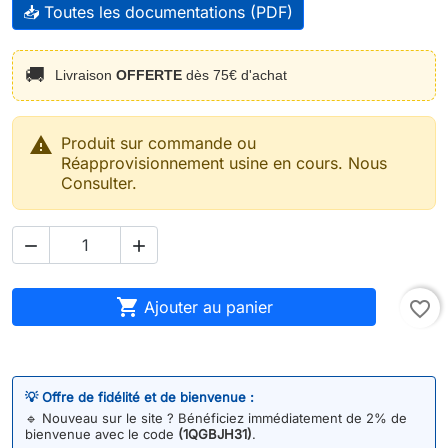
📥 Toutes les documentations (PDF)
🚚
Livraison
OFFERTE
dès 75€ d'achat

Produit sur commande ou
Réapprovisionnement usine en cours. Nous
Consulter.



Ajouter au panier
favorite_border
💡 Offre de fidélité et de bienvenue :
🔹
Nouveau sur le site ? Bénéficiez immédiatement de 2% de
bienvenue avec le code
(1QGBJH31)
.