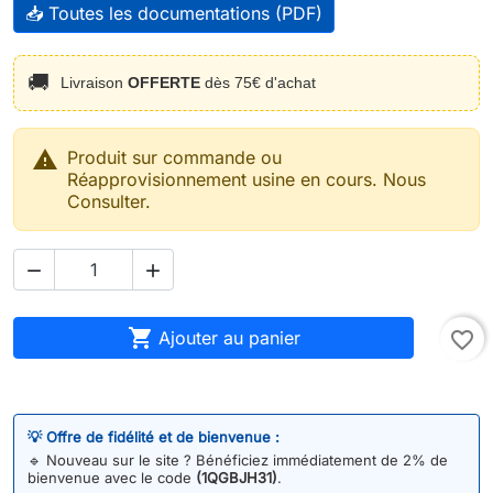
📥 Toutes les documentations (PDF)
🚚
Livraison
OFFERTE
dès 75€ d'achat

Produit sur commande ou
Réapprovisionnement usine en cours. Nous
Consulter.



Ajouter au panier
favorite_border
💡 Offre de fidélité et de bienvenue :
🔹
Nouveau sur le site ? Bénéficiez immédiatement de 2% de
bienvenue avec le code
(1QGBJH31)
.