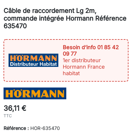
Câble de raccordement Lg 2m,
commande intégrée Hormann Référence
635470
Besoin d‘info 01 85 42
09 77
1er distributeur
Hormann France
habitat
36,11 €
TTC
Référence :
HOR-635470