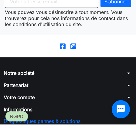
Vous pouvez vous désinscrire à tout moment. Vous
trouverez pour cela nos informations de contact dans
les conditions d'utilisation du site.
arrow_drop_down
Notre société
arrow_drop_down
Partenariat
arrow_drop_down
Votre compte
arrow_drop_down
Informations
Diagnostiques pannes & solutions
Formulaire de rétractation
SGFC™