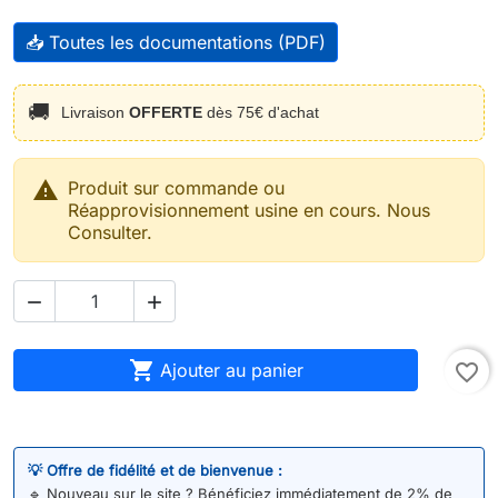
📥 Toutes les documentations (PDF)
🚚
Livraison
OFFERTE
dès 75€ d'achat

Produit sur commande ou
Réapprovisionnement usine en cours. Nous
Consulter.



Ajouter au panier
favorite_border
💡 Offre de fidélité et de bienvenue :
🔹
Nouveau sur le site ? Bénéficiez immédiatement de 2% de