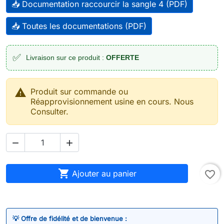
📥 Documentation raccourcir la sangle 4 (PDF)
📥 Toutes les documentations (PDF)
✅
Livraison sur ce produit :
OFFERTE

Produit sur commande ou
Réapprovisionnement usine en cours. Nous
Consulter.



Ajouter au panier
favorite_border
💡 Offre de fidélité et de bienvenue :