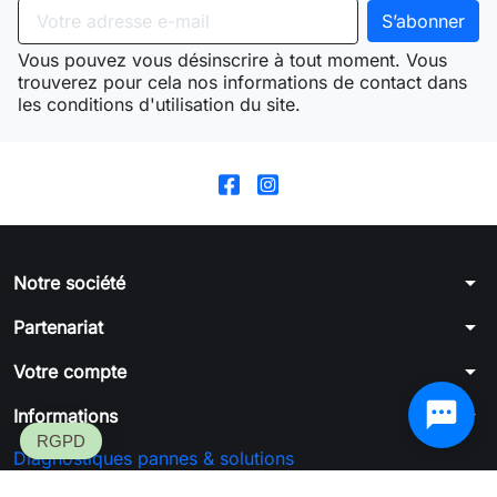
Vous pouvez vous désinscrire à tout moment. Vous
trouverez pour cela nos informations de contact dans
les conditions d'utilisation du site.
arrow_drop_down
Notre société
arrow_drop_down
Partenariat
arrow_drop_down
Votre compte
arrow_drop_down
Informations
Diagnostiques pannes & solutions
Formulaire de rétractation