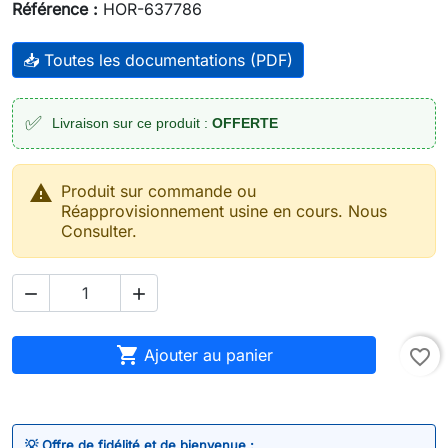
Référence :
HOR-637786
📥 Toutes les documentations (PDF)
✅
Livraison sur ce produit :
OFFERTE

Produit sur commande ou
Réapprovisionnement usine en cours. Nous
Consulter.



Ajouter au panier
favorite_border
💡 Offre de fidélité et de bienvenue :