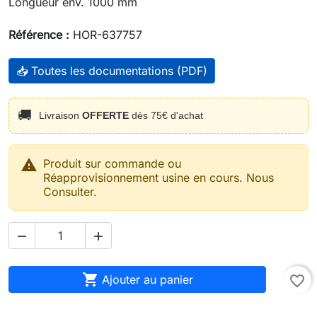
Longueur env. 1000 mm
Référence :
HOR-637757
📥 Toutes les documentations (PDF)
🚚
Livraison
OFFERTE
dès 75€ d'achat

Produit sur commande ou
Réapprovisionnement usine en cours. Nous
Consulter.



Ajouter au panier
favorite_border