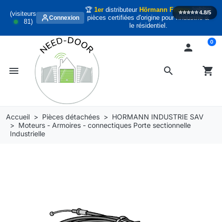
🏆
1er
distributeur
Hörmann France
habitat
⭐️⭐️⭐️⭐️⭐️
4.8/5
(visiteurs
pièces certifiées d'origine pour l'industrie &
Connexion
81
)
le résidentiel.
0

menu
search
shopping_cart
Accueil
Pièces détachées
HORMANN INDUSTRIE SAV
Moteurs - Armoires - connectiques Porte sectionnelle
Industrielle