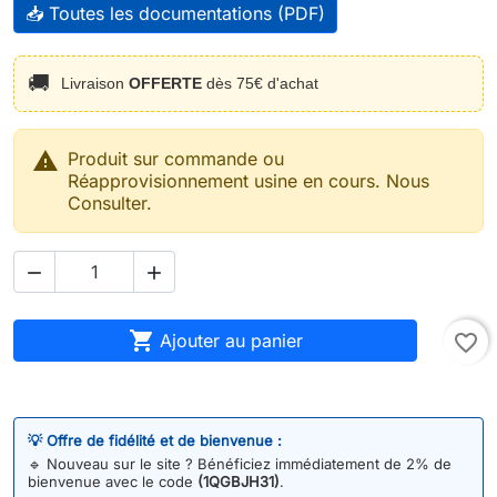
📥 Toutes les documentations (PDF)
🚚
Livraison
OFFERTE
dès 75€ d'achat

Produit sur commande ou
Réapprovisionnement usine en cours. Nous
Consulter.



Ajouter au panier
favorite_border
💡 Offre de fidélité et de bienvenue :
🔹
Nouveau sur le site ? Bénéficiez immédiatement de 2% de
bienvenue avec le code
(1QGBJH31)
.