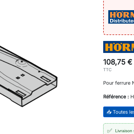
108,75 €
TTC
Pour ferrure 
Référence :
H
📥 Toutes l
✅
Livraison 