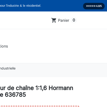
our l'industrie & le résidentiel.
⭐️⭐️⭐️⭐️⭐️
4.8/5
shopping_cart
0
Panier
tions
dustrielle
ur de chaîne 1:1,6 Hormann
ce 636785