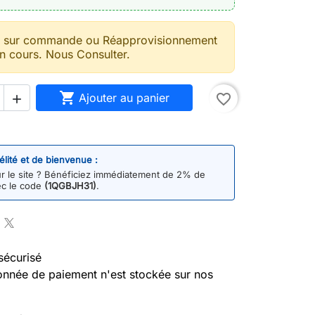
t sur commande ou Réapprovisionnement
n cours. Nous Consulter.

Ajouter au panier
favorite_border

délité et de bienvenue :
 le site ? Bénéficiez immédiatement de 2% de
ec le code
(1QGBJH31)
.
sécurisé
nnée de paiement n'est stockée sur nos