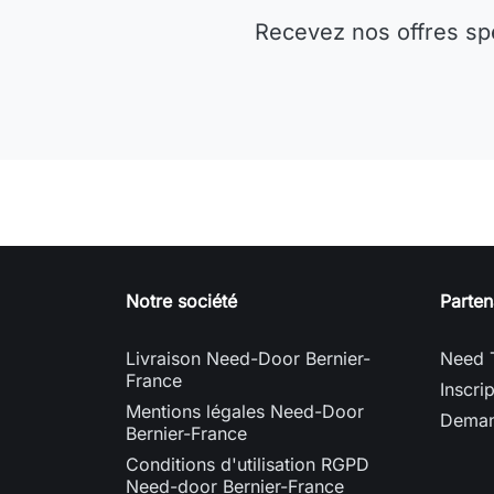
Recevez nos offres sp
Notre société
Parten
Livraison Need-Door Bernier-
Need 
France
Inscri
Mentions légales Need-Door
Deman
Bernier-France
Conditions d'utilisation RGPD
Need-door Bernier-France