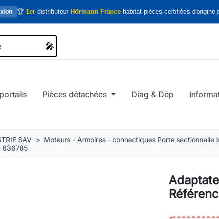
🏆
1er
distributeur
Hörmann France
habitat pièces certifiées d'origine p
xion
🎤
🎤
portails
Pièces détachées
Diag & Dép
Informa
TRIE SAV
Moteurs - Armoires - connectiques Porte sectionnelle In
e 636785
Adaptate
Référen