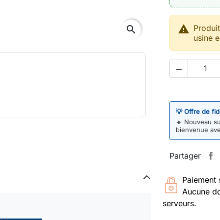

Produi
search
usine e

💡 Offre de fi
🔹
Nouveau sur
bienvenue av
Partager
Paiement 
Aucune do
serveurs.