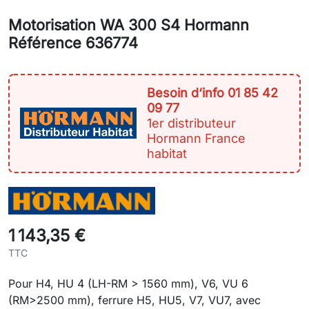
Motorisation WA 300 S4 Hormann
Référence 636774
Besoin d‘info 01 85 42
09 77
1er distributeur
Hormann France
habitat
1 143,35 €
TTC
Pour H4, HU 4 (LH-RM > 1560 mm), V6, VU 6
(RM>2500 mm), ferrure H5, HU5, V7, VU7, avec