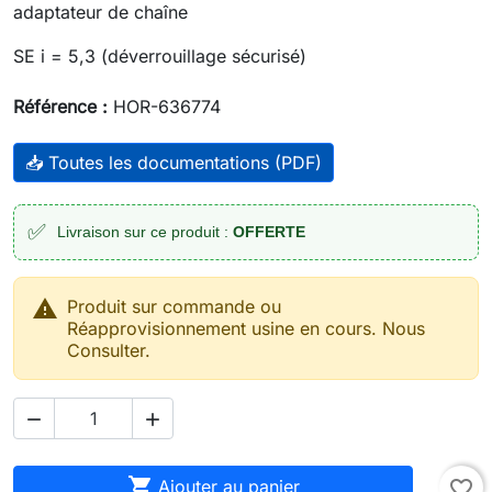
adaptateur de chaîne
SE i = 5,3 (déverrouillage sécurisé)
Référence :
HOR-636774
📥 Toutes les documentations (PDF)
✅
Livraison sur ce produit :
OFFERTE

Produit sur commande ou
Réapprovisionnement usine en cours. Nous
Consulter.



Ajouter au panier
favorite_border