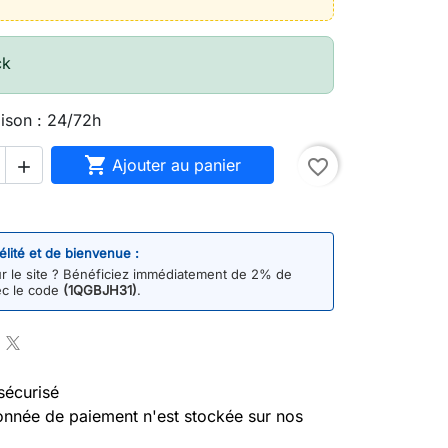
ck
aison : 24/72h

Ajouter au panier
favorite_border

délité et de bienvenue :
 le site ? Bénéficiez immédiatement de 2% de
ec le code
(1QGBJH31)
.
sécurisé
nnée de paiement n'est stockée sur nos