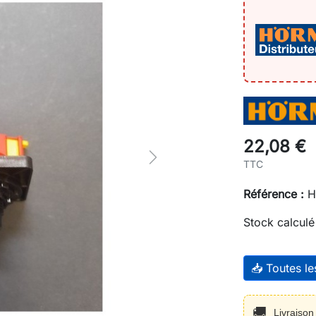
22,08 €
Next
TTC
Référence :
H
Stock calculé
📥 Toutes l
🚚
Livraiso