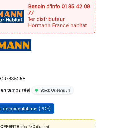
Besoin d‘info 01 85 42 09
77
1er distributeur
Hormann France habitat
OR-635256
 en temps réel
1
Stock Orléans :
es documentations (PDF)
n
OFFERTE
dès 75€ d'achat