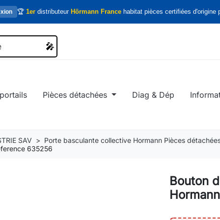
🏆
1er
distributeur
Hörmann France
habitat pièces certifiées d'origine p
xion
🎤
🎤
portails
Pièces détachées
Diag & Dép
Informa
TRIE SAV
Porte basculante collective Hormann Pièces détachée
Réference 635256
Bouton d
Hormann