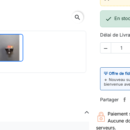
search

En sto
Délai de Livr

💡 Offre de fi
🔹
Nouveau sur
bienvenue av
Partager
Paiement 
Aucune do
serveurs.