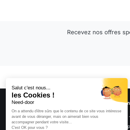
Recevez nos offres sp
Notre société
Parten
Livraison Need-Door Bernier-
Need 
France
Inscri