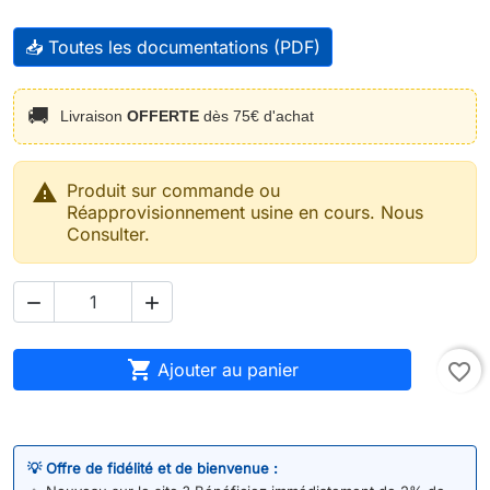
📥 Toutes les documentations (PDF)
🚚
Livraison
OFFERTE
dès 75€ d'achat

Produit sur commande ou
Réapprovisionnement usine en cours. Nous
Consulter.



Ajouter au panier
favorite_border
💡 Offre de fidélité et de bienvenue :