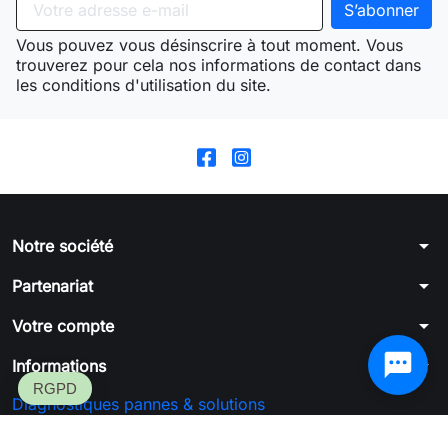
Vous pouvez vous désinscrire à tout moment. Vous
trouverez pour cela nos informations de contact dans
les conditions d'utilisation du site.
arrow_drop_down
Notre société
arrow_drop_down
Partenariat
arrow_drop_down
Votre compte
arrow_drop_down
Informations
Diagnostiques pannes & solutions
Formulaire de rétractation
SGFC™