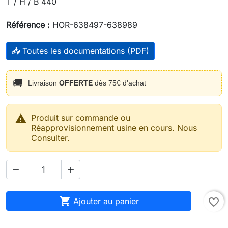
T / H / B 440
Référence :
HOR-638497-638989
📥 Toutes les documentations (PDF)
🚚
Livraison
OFFERTE
dès 75€ d'achat

Produit sur commande ou
Réapprovisionnement usine en cours. Nous
Consulter.



Ajouter au panier
favorite_border