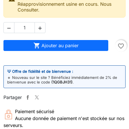
Réapprovisionnement usine en cours. Nous
Consulter.



Ajouter au panier
favorite_border
💡 Offre de fidélité et de bienvenue :
🔹
Nouveau sur le site ? Bénéficiez immédiatement de 2% de
bienvenue avec le code
(1QGBJH31)
.
Partager
Paiement sécurisé
Aucune donnée de paiement n'est stockée sur nos
serveurs.