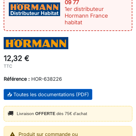
09 77
1er distributeur
Hormann France
habitat
12,32 €
TTC
Référence :
HOR-638226
📥 Toutes les documentations (PDF)
🚚
Livraison
OFFERTE
dès 75€ d'achat

Produit sur commande ou