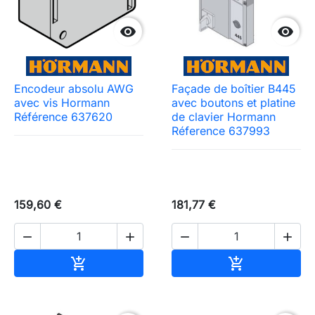


Encodeur absolu AWG
Façade de boîtier B445
avec vis Hormann
avec boutons et platine
Référence 637620
de clavier Hormann
Réference 637993
159,60 €
181,77 €




Ajouter au panier
Ajouter au pa

