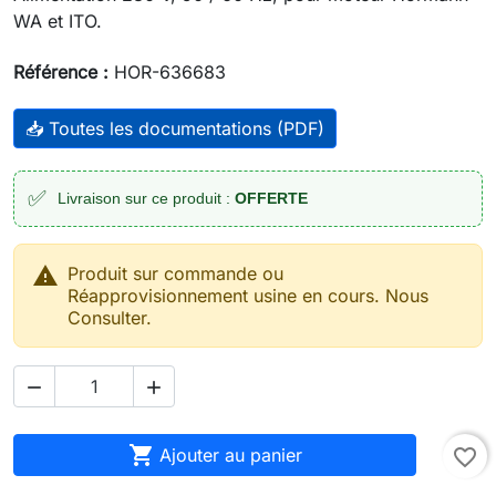
WA et ITO.
Référence :
HOR-636683
📥 Toutes les documentations (PDF)
✅
Livraison sur ce produit :
OFFERTE

Produit sur commande ou
Réapprovisionnement usine en cours. Nous
Consulter.



Ajouter au panier
favorite_border