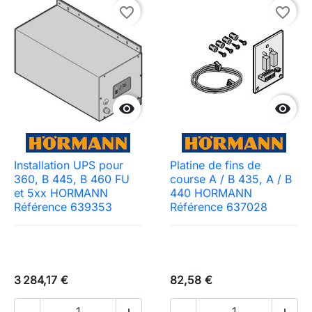
favorite_border
favorite_border


Installation UPS pour
Platine de fins de
360, B 445, B 460 FU
course A / B 435, A / B
et 5xx HORMANN
440 HORMANN
Référence 639353
Référence 637028
3 284,17 €
82,58 €