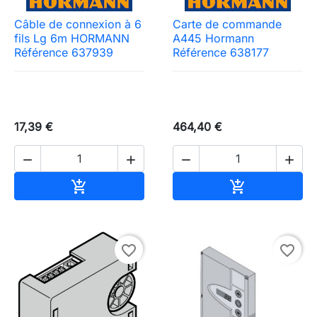
Câble de connexion à 6
Carte de commande
fils Lg 6m HORMANN
A445 Hormann
Référence 637939
Référence 638177
17,39 €
464,40 €




Ajouter au panier
Ajouter au pa


favorite_border
favorite_border