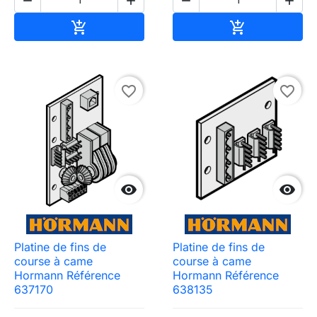




Ajouter au panier
Ajouter au pa


favorite_border
favorite_border


Platine de fins de
Platine de fins de
course à came
course à came
Hormann Référence
Hormann Référence
637170
638135