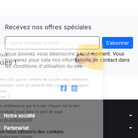
Need-door
Recevez nos offres spéciales
Vous pouvez vous désinscrire à tout moment. Vous
trouverez pour cela nos informations de contact dans
les conditions d'utilisation du site.
arrow_drop_down
Notre société
arrow_drop_down
Partenariat