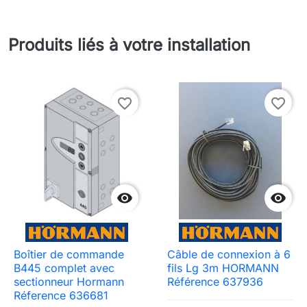
Produits liés à votre installation
favorite_border
favorite_border


Boîtier de commande
Câble de connexion à 6
B445 complet avec
fils Lg 3m HORMANN
sectionneur Hormann
Référence 637936
Réference 636681