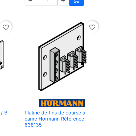



Ajouter au panier
favorite_border
favorite_border
 / B
Platine de fins de course à

Aperçu rapide
came Hormann Référence
638135