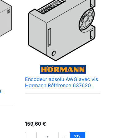
Encodeur absolu AWG avec vis

Aperçu rapide
Hormann Référence 637620
N
159,60 €