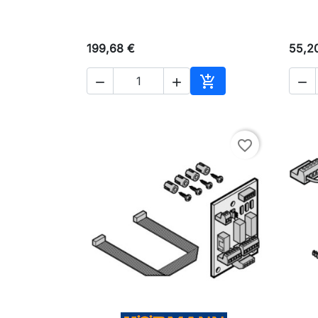
199,68 €
55,2




Ajouter au panier
favorite_border