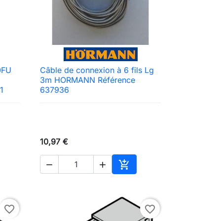
0FU
Câble de connexion à 6 fils Lg

Aperçu rapide
3m HORMANN Référence
1
637936
10,97 €



ter au panier
Ajouter au panier
favorite_border
favorite_border