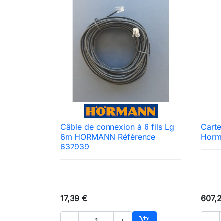
Câble de connexion à 6 fils Lg
Cart

Aperçu rapide
6m HORMANN Référence
Horm
637939
17,39 €
607,