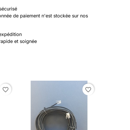
sécurisé
nnée de paiement n'est stockée sur nos
expédition
rapide et soignée
favorite_border
favorite_border