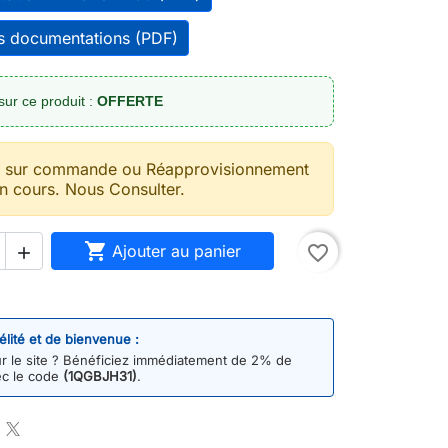
es documentations (PDF)
sur ce produit :
OFFERTE
t sur commande ou Réapprovisionnement
n cours. Nous Consulter.

Ajouter au panier
favorite_border

délité et de bienvenue :
 le site ? Bénéficiez immédiatement de 2% de
ec le code
(1QGBJH31)
.