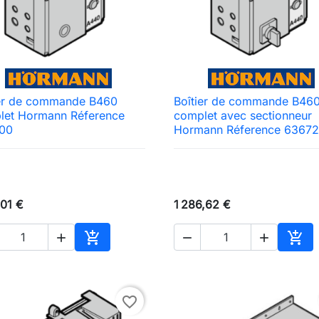
ier de commande B460
Boîtier de commande B46

Aperçu rapide

Aperçu rapide
let Hormann Réference
complet avec sectionneur
00
Hormann Réference 63672
,01 €
1 286,62 €





Ajouter au panier
Ajou
favorite_border