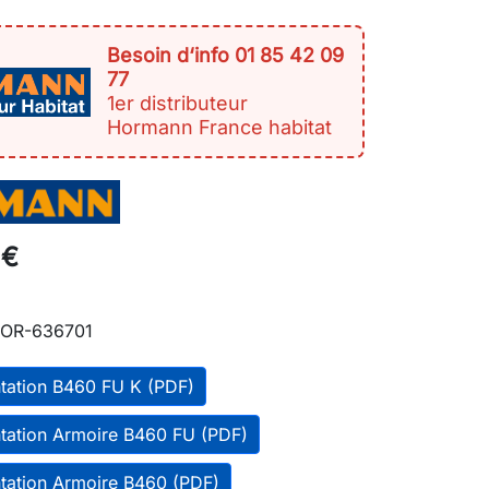
Besoin d‘info 01 85 42 09
77
1er distributeur
Hormann France habitat
 €
OR-636701
tation B460 FU K (PDF)
tation Armoire B460 FU (PDF)
tation Armoire B460 (PDF)