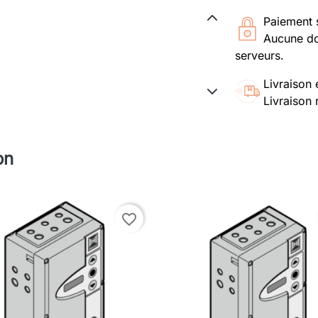
Paiement 
Aucune do
serveurs.
Livraison 
Livraison 
on
favorite_border