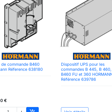
e de commande B460
Dispositif UPS pour les

Aperçu rapide

Aperçu rapide
ann Réference 638180
commandes B 445, B 460,
B460 FU et 360 HORMAN
Référence 639786
20 €