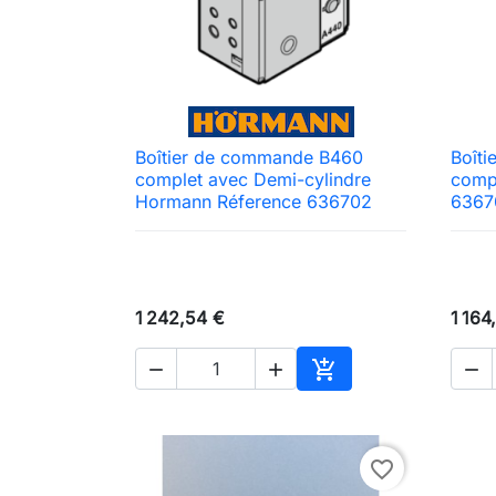
Boîtier de commande B460
Boît

Aperçu rapide
complet avec Demi-cylindre
comp
Hormann Réference 636702
6367
1 242,54 €
1 164




Ajouter au panier
favorite_border