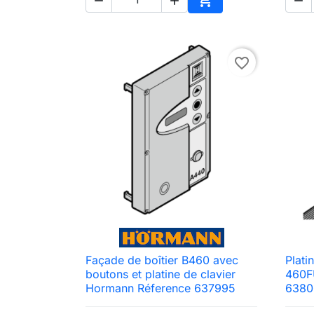




Ajouter au panier
favorite_border
Façade de boîtier B460 avec
Plati

Aperçu rapide
boutons et platine de clavier
460F
Hormann Réference 637995
6380