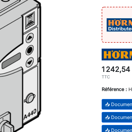
1 242,54
TTC
Référence :
H
📥 Documen
📥 Documen
📥 Documen