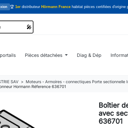
🏆
1er
distributeur
Hörmann France
habitat pièces certifiées d'origine p
xion
🎤
🎤
portails
Pièces détachées
Diag & Dép
Informa
TRIE SAV
Moteurs - Armoires - connectiques Porte sectionnelle In
ionneur Hormann Réference 636701
Boîtier 
avec sec
636701