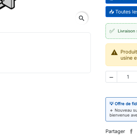
📥 Toutes l
search
✅
Livraison 

Produi
usine e

💡 Offre de fi
🔹
Nouveau sur
bienvenue av
Partager