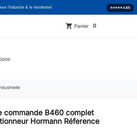
our l'industrie & le résidentiel.
⭐️⭐️⭐️⭐️⭐️
4.8/5
shopping_cart
0
Panier
tions
dustrielle
de commande B460 complet
tionneur Hormann Réference