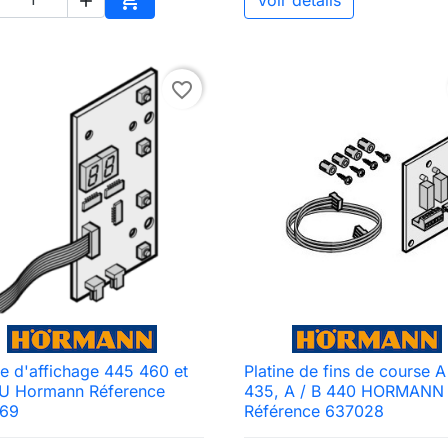

Voir détails

Ajouter au panier
favorite_border
ne d'affichage 445 460 et
Platine de fins de course A

Aperçu rapide

Aperçu rapide
U Hormann Réference
435, A / B 440 HORMANN
69
Référence 637028