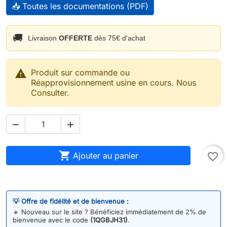
📥 Toutes les documentations (PDF)
🚚
Livraison
OFFERTE
dès 75€ d'achat

Produit sur commande ou
Réapprovisionnement usine en cours. Nous
Consulter.



Ajouter au panier
favorite_border
💡 Offre de fidélité et de bienvenue :
🔹
Nouveau sur le site ? Bénéficiez immédiatement de 2% de
bienvenue avec le code
(1QGBJH31)
.