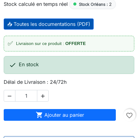
Stock calculé en temps réel
2
Stock Orléans :
📥 Toutes les documentations (PDF)
✅
Livraison sur ce produit :
OFFERTE

En stock
Délai de Livraison : 24/72h



Ajouter au panier
favorite_border