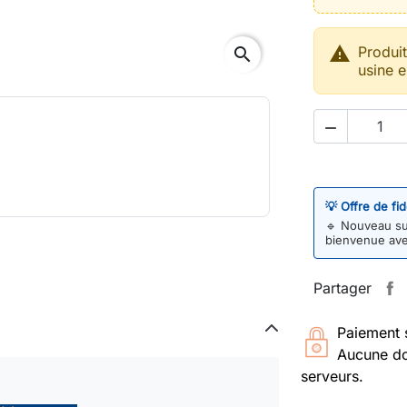

Produi
search
usine e

💡 Offre de fi
🔹
Nouveau sur
bienvenue av
Partager
Paiement 
Aucune do
serveurs.