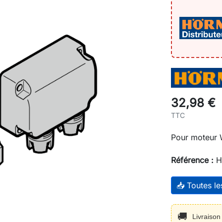
32,98 €
TTC
Pour moteur
Référence :
H
📥 Toutes l
🚚
Livraiso