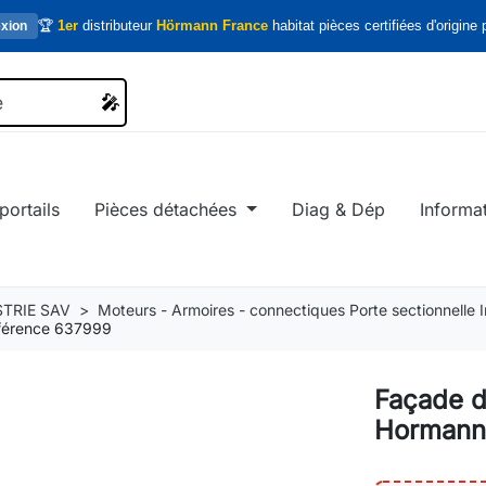
🏆
1er
distributeur
Hörmann France
habitat pièces certifiées d'origine p
xion
🎤
🎤
portails
Pièces détachées
Diag & Dép
Informa
TRIE SAV
Moteurs - Armoires - connectiques Porte sectionnelle In
éférence 637999
Façade d
Hormann