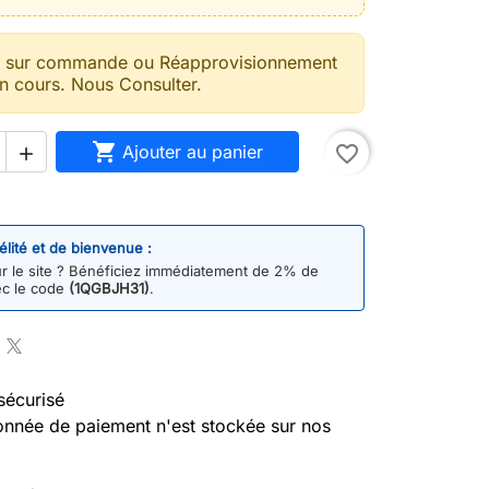
t sur commande ou Réapprovisionnement
n cours. Nous Consulter.

Ajouter au panier
favorite_border

délité et de bienvenue :
 le site ? Bénéficiez immédiatement de 2% de
ec le code
(1QGBJH31)
.
sécurisé
nnée de paiement n'est stockée sur nos