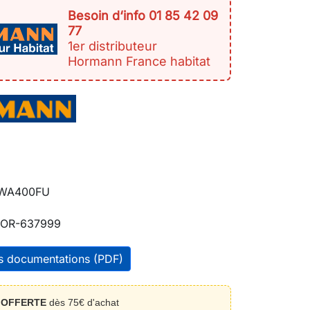
Besoin d‘info 01 85 42 09
77
1er distributeur
Hormann France habitat
 WA400FU
OR-637999
es documentations (PDF)
n
OFFERTE
dès 75€ d'achat