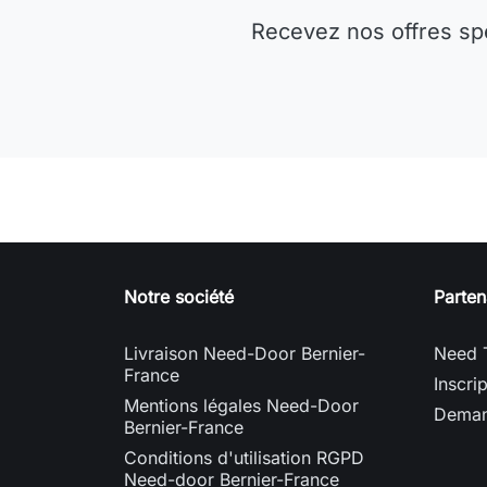
Recevez nos offres sp
Notre société
Parten
Livraison Need-Door Bernier-
Need 
France
Inscri
Mentions légales Need-Door
Deman
Bernier-France
Conditions d'utilisation RGPD
Need-door Bernier-France