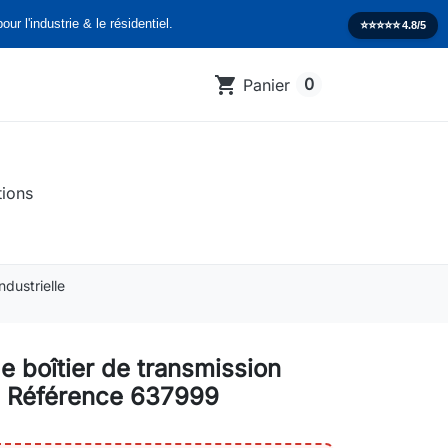
our l'industrie & le résidentiel.
⭐️⭐️⭐️⭐️⭐️
4.8/5
shopping_cart
0
Panier
tions
dustrielle
e boîtier de transmission
 Référence 637999