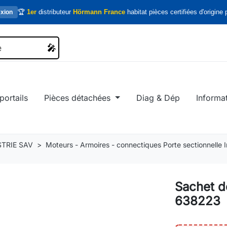
🏆
1er
distributeur
Hörmann France
habitat pièces certifiées d'origine p
xion
🎤
🎤
portails
Pièces détachées
Diag & Dép
Informa
TRIE SAV
Moteurs - Armoires - connectiques Porte sectionnelle In
Sachet d
638223