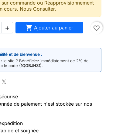
t sur commande ou Réapprovisionnement
n cours. Nous Consulter.

Ajouter au panier
favorite_border

délité et de bienvenue :
 le site ? Bénéficiez immédiatement de 2% de
ec le code
(1QGBJH31)
.
sécurisé
nnée de paiement n'est stockée sur nos
expédition
rapide et soignée