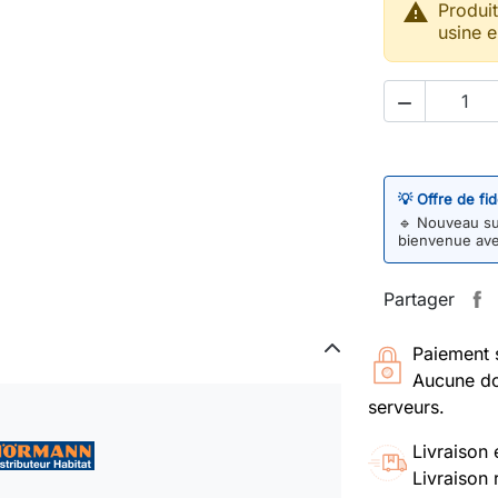

Produi
usine e

💡 Offre de fi
🔹
Nouveau sur
bienvenue av
Partager
Paiement 
Aucune do
serveurs.
Livraison 
Livraison 