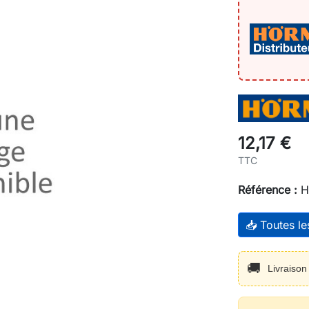
12,17 €
TTC
Référence :
H
📥 Toutes l
🚚
Livraiso