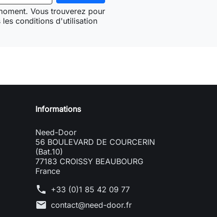
 moment. Vous trouverez pour
les conditions d'utilisation
Need-door
Informations
Need-Door
56 BOULEVARD DE COURCERIN
(Bat.10)
77183 CROISSY BEAUBOURG
France
phone
+33 (0)1 85 42 09 77
mail
contact@need-door.fr