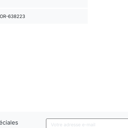
OR-638223
éciales