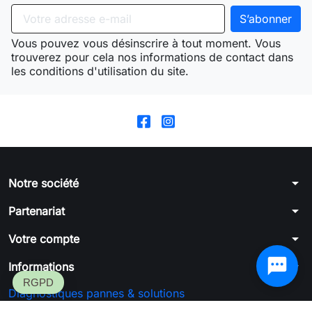
Vous pouvez vous désinscrire à tout moment. Vous
trouverez pour cela nos informations de contact dans
les conditions d'utilisation du site.
arrow_drop_down
Notre société
arrow_drop_down
Partenariat
arrow_drop_down
Votre compte
arrow_drop_down
Informations
Diagnostiques pannes & solutions
Formulaire de rétractation