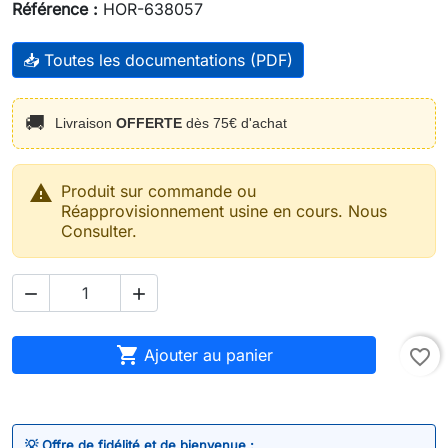
Référence :
HOR-638057
📥 Toutes les documentations (PDF)
🚚
Livraison
OFFERTE
dès 75€ d'achat

Produit sur commande ou
Réapprovisionnement usine en cours. Nous
Consulter.



Ajouter au panier
favorite_border
💡 Offre de fidélité et de bienvenue :