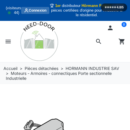
🏆
1er
distributeur
Hörmann France
habitat
⭐️⭐️⭐️⭐️⭐️
4.8/5
(visiteurs
pièces certifiées d'origine pour l'industrie &
Connexion
44
)
le résidentiel.
0

menu
search
shopping_cart
Accueil
Pièces détachées
HORMANN INDUSTRIE SAV
Moteurs - Armoires - connectiques Porte sectionnelle
Industrielle