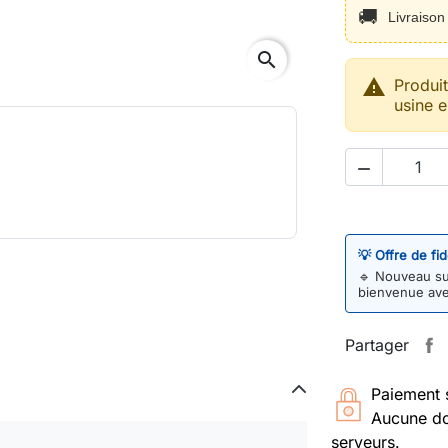
🚚
Livraiso
search

Produi
usine e

💡 Offre de fi
🔹
Nouveau sur
bienvenue av
Partager
Paiement 
Aucune do
serveurs.