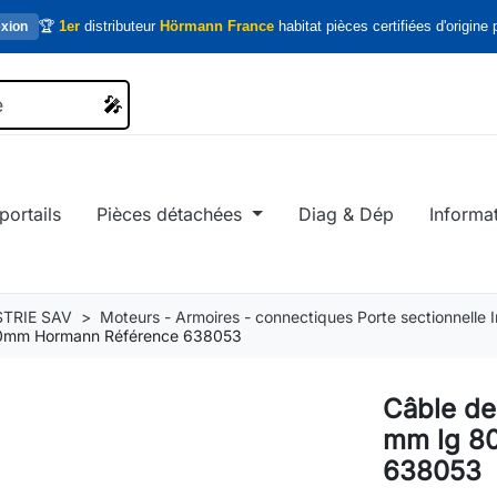
🏆
1er
distributeur
Hörmann France
habitat pièces certifiées d'origine p
xion
🎤
🎤
portails
Pièces détachées
Diag & Dép
Informa
TRIE SAV
Moteurs - Armoires - connectiques Porte sectionnelle In
000mm Hormann Référence 638053
Câble de
mm lg 8
638053