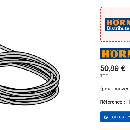
50,89 €
TTC
(pour conver
Référence :
H
📥 Toutes l