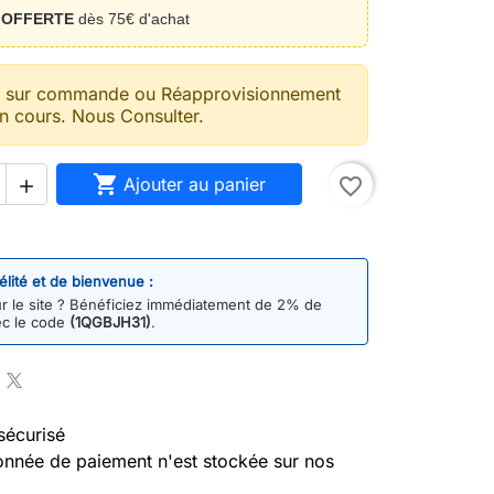
n
OFFERTE
dès 75€ d'achat
t sur commande ou Réapprovisionnement
n cours. Nous Consulter.

Ajouter au panier
favorite_border

délité et de bienvenue :
 le site ? Bénéficiez immédiatement de 2% de
ec le code
(1QGBJH31)
.
sécurisé
nnée de paiement n'est stockée sur nos