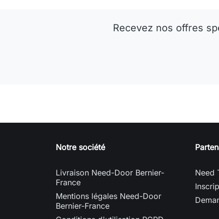
Recevez nos offres sp
Notre société
Parten
Livraison Need-Door Bernier-
Need 
France
Inscri
Mentions légales Need-Door
Deman
Bernier-France