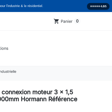
our l'industrie & le résidentiel.
⭐️⭐️⭐️⭐️⭐️
4.8/5
shopping_cart
0
Panier
tions
dustrielle
 connexion moteur 3 x 1,5
000mm Hormann Référence