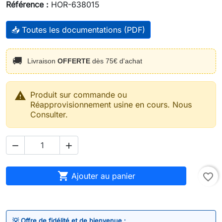
Référence :
HOR-638015
📥 Toutes les documentations (PDF)
🚚
Livraison
OFFERTE
dès 75€ d'achat

Produit sur commande ou
Réapprovisionnement usine en cours. Nous
Consulter.



Ajouter au panier
favorite_border
💡 Offre de fidélité et de bienvenue :