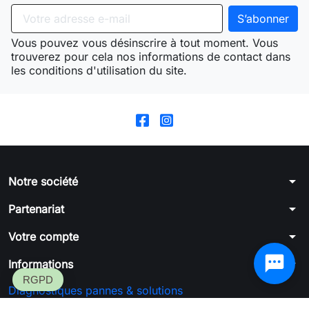
Vous pouvez vous désinscrire à tout moment. Vous
trouverez pour cela nos informations de contact dans
les conditions d'utilisation du site.
arrow_drop_down
Notre société
arrow_drop_down
Partenariat
arrow_drop_down
Votre compte
arrow_drop_down
Informations
Diagnostiques pannes & solutions
Formulaire de rétractation