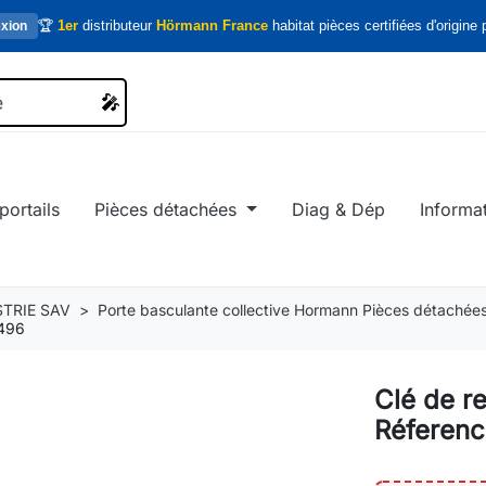
🏆
1er
distributeur
Hörmann France
habitat pièces certifiées d'origine p
xion
🎤
🎤
portails
Pièces détachées
Diag & Dép
Informa
TRIE SAV
Porte basculante collective Hormann Pièces détachée
8496
Clé de 
Réferen