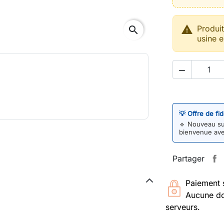

Produi
search
usine e

💡 Offre de fi
🔹
Nouveau sur
bienvenue av
Partager
Paiement 
Aucune do
serveurs.