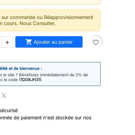
t sur commande ou Réapprovisionnement
n cours. Nous Consulter.

Ajouter au panier
favorite_border

délité et de bienvenue :
 le site ? Bénéficiez immédiatement de 2% de
ec le code
(1QGBJH31)
.
sécurisé
nnée de paiement n'est stockée sur nos