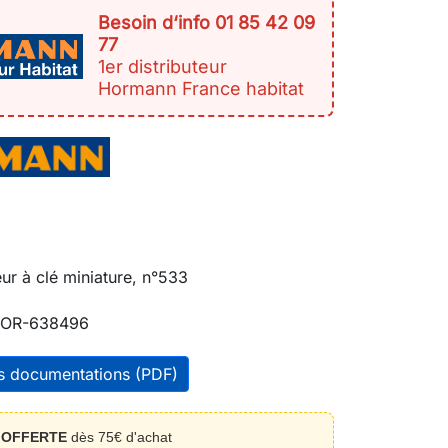
Besoin d‘info 01 85 42 09
77
1er distributeur
Hormann France habitat
ur à clé miniature, n°533
OR-638496
es documentations (PDF)
n
OFFERTE
dès 75€ d'achat