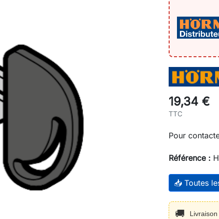
19,34 €
TTC
Pour contacte
Référence :
H
📥 Toutes l
🚚
Livraiso