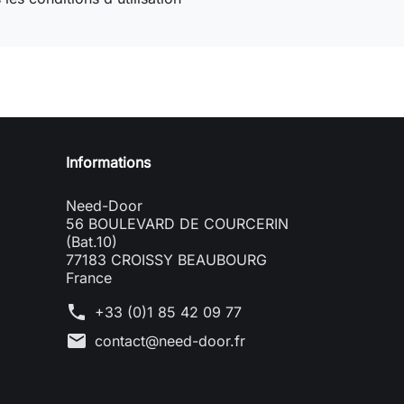
Need-door
Informations
Need-Door
56 BOULEVARD DE COURCERIN
(Bat.10)
77183 CROISSY BEAUBOURG
France
phone
+33 (0)1 85 42 09 77
mail
contact@need-door.fr